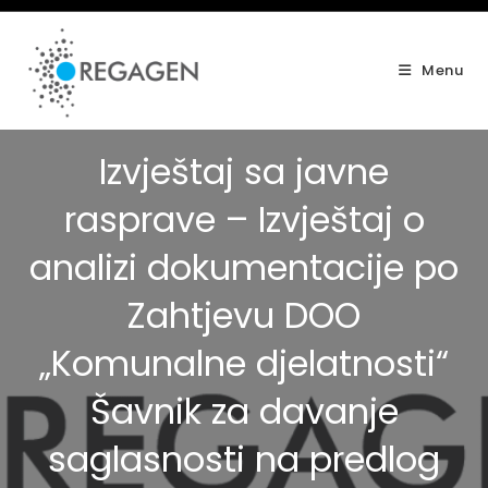
Skip
to
content
Menu
Izvještaj sa javne
rasprave – Izvještaj o
analizi dokumentacije po
Zahtjevu DOO
„Komunalne djelatnosti“
Šavnik za davanje
saglasnosti na predlog