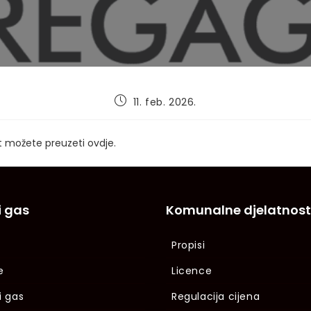
Post
11. feb. 2026.
published:
 možete preuzeti
ovdje.
i gas
Komunalne djelatnost
Propisi
e
Licence
i gas
Regulacija cijena