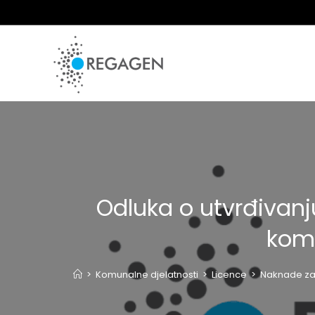
Skip
to
content
Odluka o utvrđivanj
komu
>
Komunalne djelatnosti
>
Licence
>
Naknade za