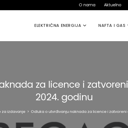
O nama
Aktuelno
ELEKTRIČNA ENERGIJA
NAFTA I GAS
knada za licence i zatvoreni 
2024. godinu
 za izdavanje
>
Odluka o utvrđivanju naknada za licence i zatvoreni d