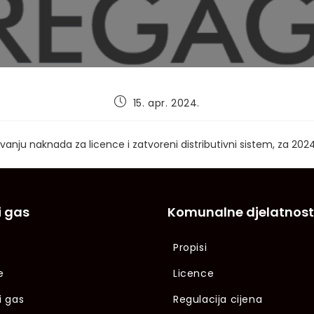
Post
15. apr. 2024.
published:
vanju naknada za licence i zatvoreni distributivni sistem, za 202
i gas
Komunalne djelatnost
Propisi
e
Licence
i gas
Regulacija cijena