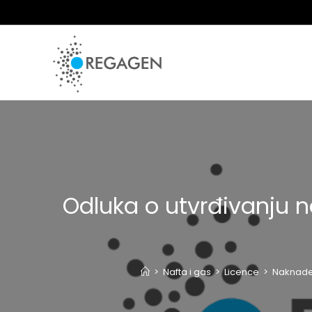
Skip
to
content
Odluka o utvrđivanju na
>
Nafta i gas
>
Licence
>
Naknade