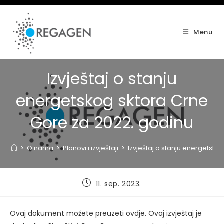
Skip
to
content
Menu
Izvještaj o stanju
energetskog sktora Crne
Gore za 2022. godinu
>
O nama
>
Planovi i izvještaji
>
Izvještaj o stanju energetsko
Post
11. sep. 2023.
published:
Ovaj dokument možete preuzeti
ovdje
. Ovaj izvještaj je