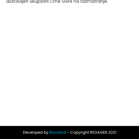
dostavljen Skupštini Crne Gore na razmatranje.
Developed by
BlackDot
- Copyright REGAGEN 2021