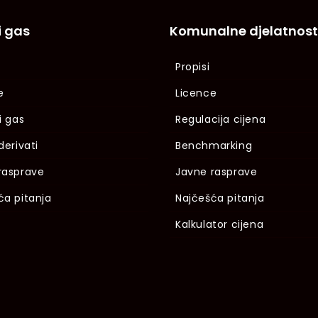
i gas
Komunalne djelatnost
Propisi
e
Licence
i gas
Regulacija cijena
derivati
Benchmarking
rasprave
Javne rasprave
ća pitanja
Najčešća pitanja
Kalkulator cijena