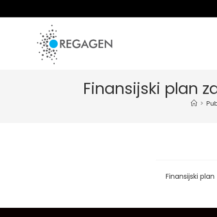
Skip
to
content
Finansijski plan 
>
Pub
Finansijski pla