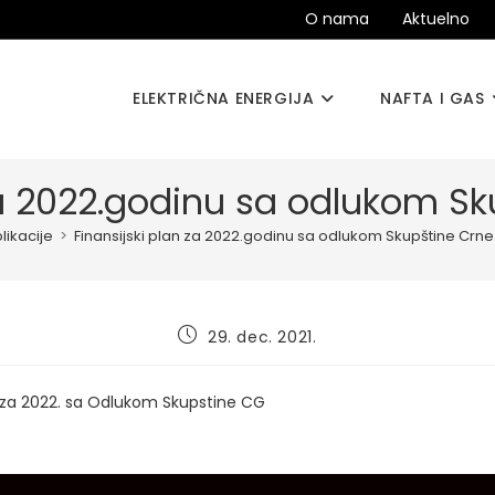
O nama
Aktuelno
ELEKTRIČNA ENERGIJA
NAFTA I GAS
za 2022.godinu sa odlukom S
likacije
>
Finansijski plan za 2022.godinu sa odlukom Skupštine Crn
Post
29. dec. 2021.
published:
n za 2022. sa Odlukom Skupstine CG