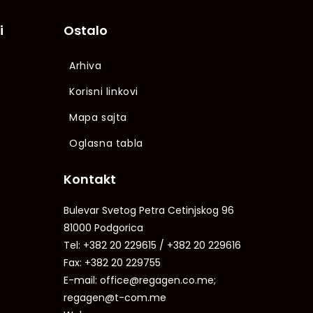
i
Ostalo
Arhiva
Korisni linkovi
Mapa sajta
Oglasna tabla
Kontakt
Bulevar Svetog Petra Cetinjskog 96
81000 Podgorica
Tel: +382 20 229615 / +382 20 229616
Fax: +382 20 229755
E-mail: office@regagen.co.me;
regagen@t-com.me