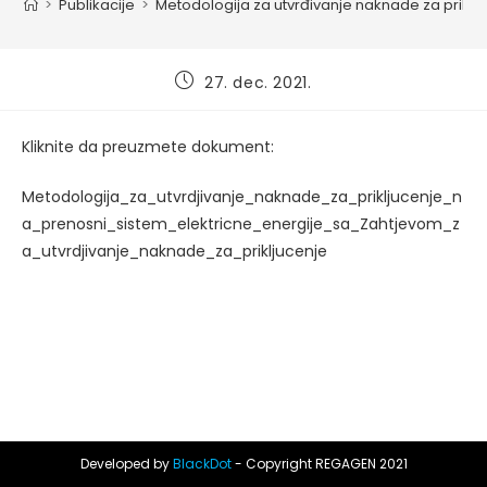
>
Publikacije
>
Metodologija za utvrđivanje naknade za priklju
Post
27. dec. 2021.
published:
Kliknite da preuzmete dokument:
Metodologija_za_utvrdjivanje_naknade_za_prikljucenje_n
a_prenosni_sistem_elektricne_energije_sa_Zahtjevom_z
a_utvrdjivanje_naknade_za_prikljucenje
Developed by
BlackDot
- Copyright REGAGEN 2021