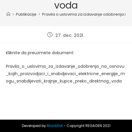
voda
>
Publikacije
>
Pravila o uslovima za izdavanje odobrenja na 
Post
27. dec. 2021.
published:
Kliknite da preuzmete dokument:
Pravila_o_uslovima_za_izdavanje_odobrenja_na_osnovu
_kojih_proizvodjaci_i_snabdjevaci_elektricne_energije_m
ogu_snabdijevati_krajnje_kupce_preko_direktnog_voda
Developed by
BlackDot
- Copyright REGAGEN 2021