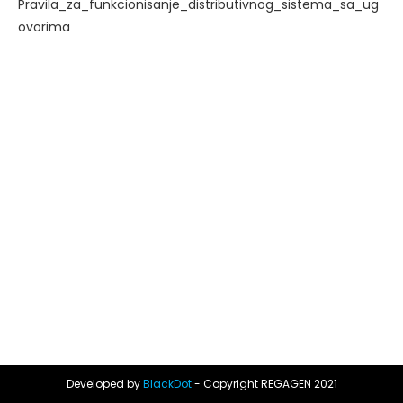
Pravila_za_funkcionisanje_distributivnog_sistema_sa_ug
ovorima
Developed by
BlackDot
- Copyright REGAGEN 2021