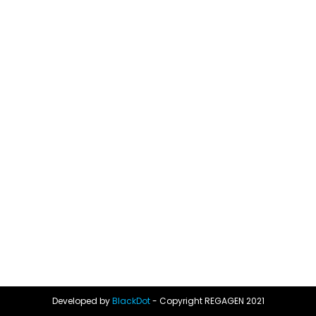
Developed by
BlackDot
- Copyright REGAGEN 2021