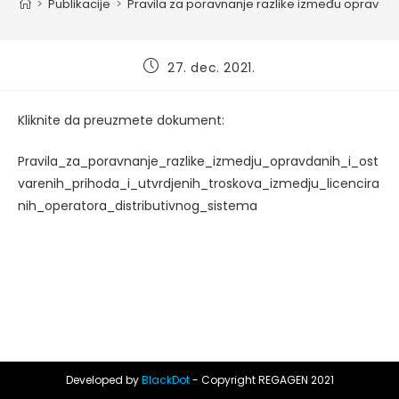
>
Publikacije
>
Pravila za poravnanje razlike između opravdani
Post
27. dec. 2021.
published:
Kliknite da preuzmete dokument:
Pravila_za_poravnanje_razlike_izmedju_opravdanih_i_ost
varenih_prihoda_i_utvrdjenih_troskova_izmedju_licencira
nih_operatora_distributivnog_sistema
Developed by
BlackDot
- Copyright REGAGEN 2021