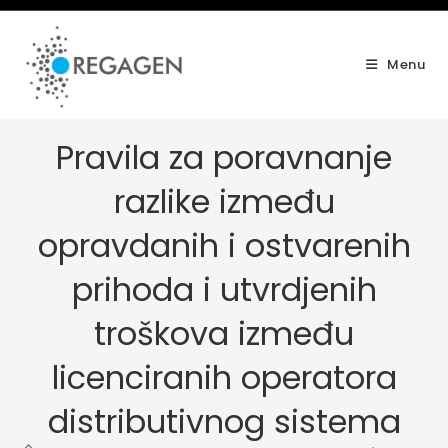
Skip
to
content
Menu
Pravila za poravnanje
razlike između
opravdanih i ostvarenih
prihoda i utvrdjenih
troškova između
licenciranih operatora
distributivnog sistema