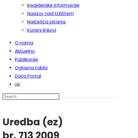
Insajderske informacije
Nadzor nad tržištem
Najčešća pitanja
Korisni linkovi
O nama
Aktuelno
Publikacije
Oglasna tabla
Data Portal
Search
this
website
Uredba (ez)
br. 713 2009