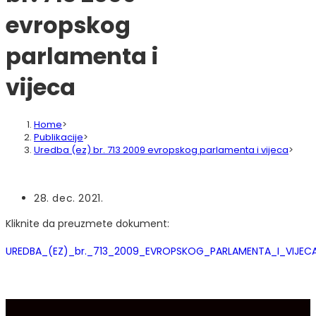
evropskog
parlamenta i
vijeca
Home
>
Publikacije
>
Uredba (ez) br. 713 2009 evropskog parlamenta i vijeca
>
Post
28. dec. 2021.
published:
Kliknite da preuzmete dokument:
UREDBA_(EZ)_br._713_2009_EVROPSKOG_PARLAMENTA_I_VIJEC