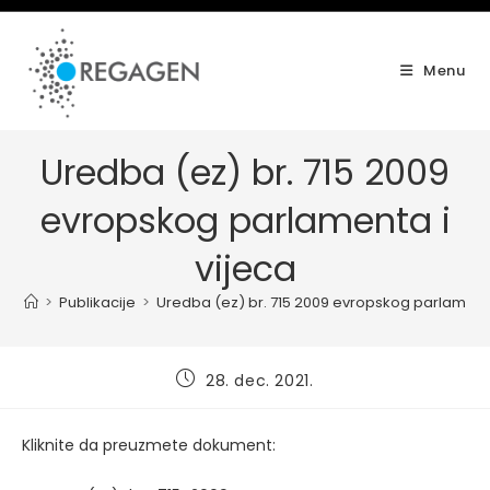
Skip
to
content
Menu
Uredba (ez) br. 715 2009
evropskog parlamenta i
vijeca
>
Publikacije
>
Uredba (ez) br. 715 2009 evropskog parlamenta
Post
28. dec. 2021.
published:
Kliknite da preuzmete dokument: