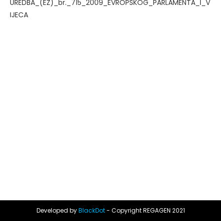
UREDBA_(EZ)_br._715_2009_EVROPSKOG_PARLAMENTA_I_V
IJECA
Developed by
BlackDot
- Copyright REGAGEN 2021