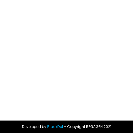
Developed by
BlackDot
- Copyright REGAGEN 2021