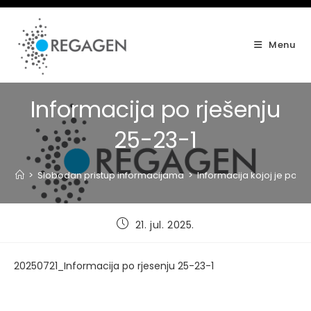
Skip
to
content
Menu
Informacija po rješenju
25-23-1
>
Slobodan pristup informacijama
>
Informacija kojoj je po z
Post
21. jul. 2025.
published:
20250721_Informacija po rjesenju 25-23-1