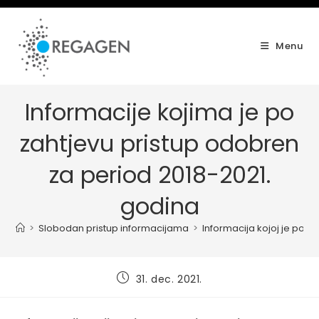
Skip
to
content
Menu
Informacije kojima je po
zahtjevu pristup odobren
za period 2018-2021.
godina
>
Slobodan pristup informacijama
>
Informacija kojoj je po z
Post
31. dec. 2021.
published: