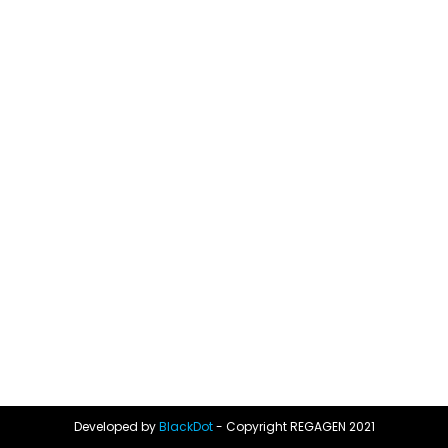
Developed by
BlackDot
- Copyright REGAGEN 2021