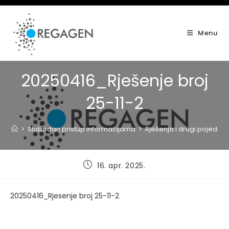
Skip
to
content
Menu
20250416_Rješenje broj
25-11-2
>
Slobodan pristup informacijama
>
Rješenja i drugi pojedinač
Post
16. apr. 2025.
published:
20250416_Rjesenje broj 25-11-2