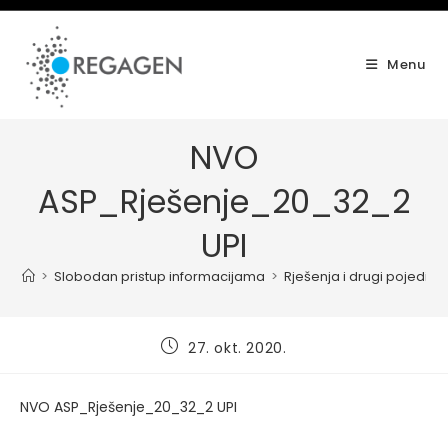
Skip
to
content
Menu
NVO
ASP_Rješenje_20_32_2
UPI
>
Slobodan pristup informacijama
>
Rješenja i drugi pojedinač
Post
27. okt. 2020.
published:
NVO ASP_Rješenje_20_32_2 UPI