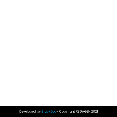
Developed by
BlackDot
- Copyright REGAGEN 2021