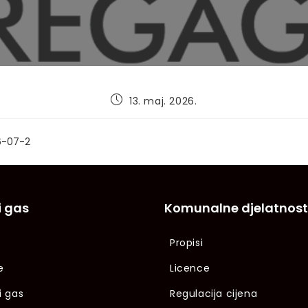
Post
13. maj. 2026.
published:
26-07-2
i gas
Komunalne djelatnost
Propisi
e
Licence
i gas
Regulacija cijena