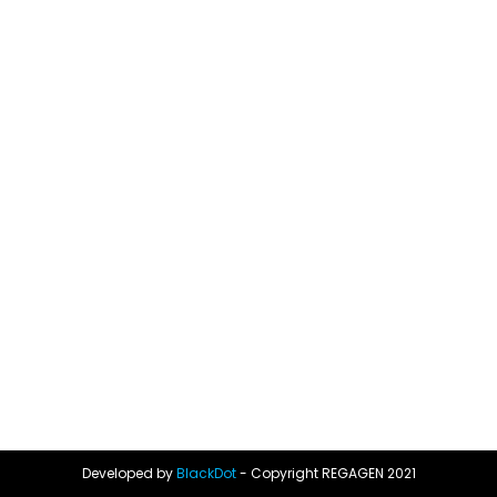
Developed by
BlackDot
- Copyright REGAGEN 2021