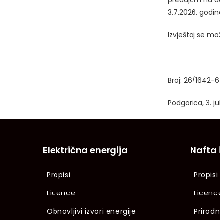
predajom na ad
3.7.2026. godin
Izvještaj se mo
Broj: 26/1642-6
Podgorica, 3. j
Električna energija
Nafta 
Propisi
Propisi
Licence
Licenc
Obnovljivi izvori energije
Prirodn