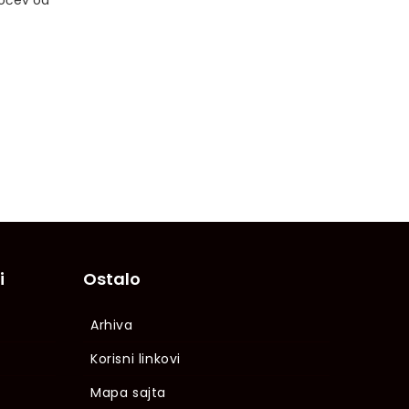
počev od
i
Ostalo
Arhiva
Korisni linkovi
Mapa sajta