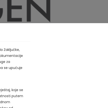
a Zaključke,
 dokumentacije
luge za
 pa se upućuje
eštaj, koje se
latnosti putem
rednom