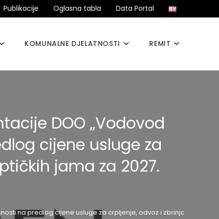
Publikacije
Oglasna tabla
Data Portal
KOMUNALNE DJELATNOSTI
REMIT
mentacije DOO „Vodovod
edlog cijene usluge za
eptičkih jama za 2027.
snosti na predlog cijene usluge za crpljenje, odvoz i zbrinjavanje otp