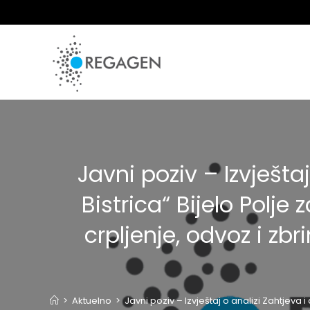
Skip
to
content
Javni poziv – Izvješt
Bistrica“ Bijelo Polj
crpljenje, odvoz i zb
>
Aktuelno
>
Javni poziv – Izvještaj o analizi Zahtjev