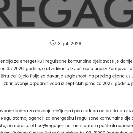
Post
3. jul. 2026.
published:
ncija za energetiku i regulisane komunalne djelatnosti je donijel
od 3.7.2026. godine, o utvrđivanju Izvještaja o analizi Zahtjeva i
strica“ Bijelo Polje za davanje saglasnosti na predlog cijene us
z i zbrinjavanje otpadnih voda iz septičkih jama za 2027. godinu,
vanim licima za davanje mišljenja i primjedaba na predmetni izvj
 Regulatornoj agenciji za energetiku i regulisane komunalne dje
šte, na adresu: office@regagen.co.me ili putem pošte ili nepos