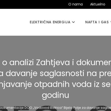
O nama
Aktuelno
ELEKTRIČNA ENERGIJA
NAFTA I GAS
aj o analizi Zahtjeva i doku
e za davanje saglasnosti na pr
rinjavanje otpadnih voda iz s
godinu
a i dokumentacije DOO „Vodovod Bistrica“ Bijelo Polje za davanje sagla