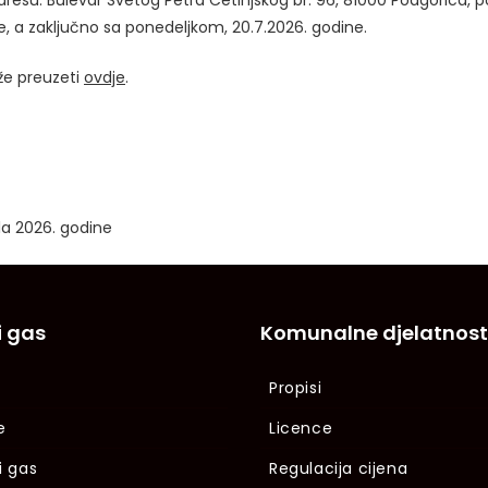
resu: Bulevar Svetog Petra Cetinjskog br. 96, 81000 Podgorica, 
e, a zaključno sa ponedeljkom, 20.7.2026. godine.
že preuzeti
ovdje
.
ula 2026. godine
i gas
Komunalne djelatnost
Propisi
e
Licence
i gas
Regulacija cijena