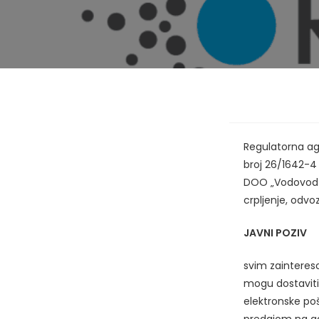
Regulatorna age
broj 26/1642-4 
DOO „Vodovod Bi
crpljenje, odvo
JAVNI POZIV
svim zaintereso
mogu dostaviti
elektronske po