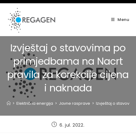
Skip
to
content
Menu
Izvještaj o stavovima po
primjedbama na Nacrt
pravila za korekcije cijena
i naknada
>
Električna energija
>
Javne rasprave
>
Izvještaj o stavovi
Post
6. jul. 2022.
published: