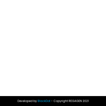
Developed by
BlackDot
- Copyright REGAGEN 2021