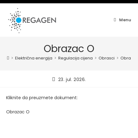
Skip
to
content
Menu
Obrazac O
>
Električna energija
>
Regulacija cijena
>
Obrasci
>
Obrazac
Post
23. jul. 2026.
published:
Kliknite da preuzmete dokument:
Obrazac O