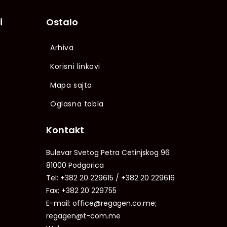
i
Ostalo
Arhiva
Korisni linkovi
Mapa sajta
Oglasna tabla
Kontakt
Bulevar Svetog Petra Cetinjskog 96
81000 Podgorica
Tel: +382 20 229615 / +382 20 229616
Fax: +382 20 229755
E-mail: office@regagen.co.me;
regagen@t-com.me