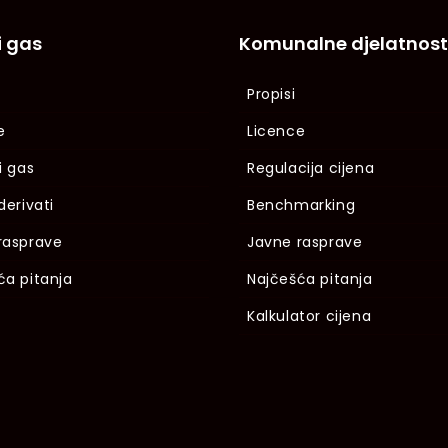
i gas
Komunalne djelatnost
Propisi
e
Licence
i gas
Regulacija cijena
derivati
Benchmarking
rasprave
Javne rasprave
ća pitanja
Najčešća pitanja
Kalkulator cijena