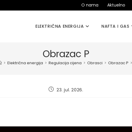
O nama
Aktuelno
ELEKTRIČNA ENERGIJA
NAFTA I GAS
Obrazac P
>
Električna energija
>
Regulacija cijena
>
Obrasci
>
Obrazac P
Post
23. jul. 2026.
published: