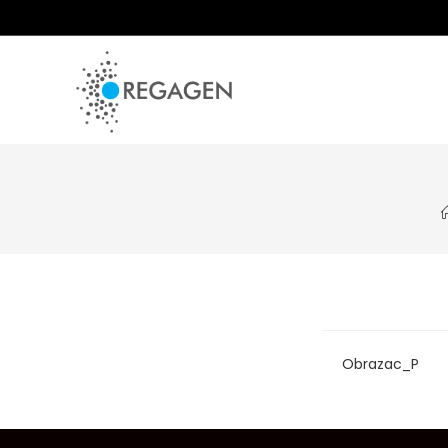
Skip
to
content
Obrazac_P