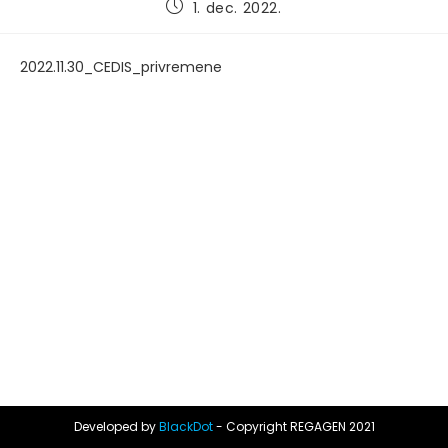
Post
1. dec. 2022.
published:
2022.11.30_CEDIS_privremene
Developed by
BlackDot
- Copyright REGAGEN 2021