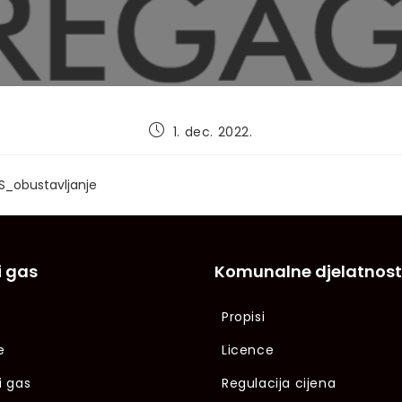
Post
1. dec. 2022.
published:
IS_obustavljanje
i gas
Komunalne djelatnost
Propisi
e
Licence
i gas
Regulacija cijena