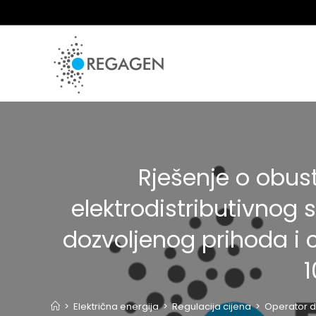
Skip
to
content
Rješenje o obus
elektrodistributivnog
dozvoljenog prihoda i ci
1
>
Električna energija
>
Regulacija cijena
>
Operator d