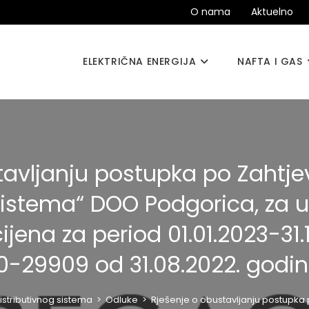
O nama
Aktuelno
ELEKTRIČNA ENERGIJA
NAFTA I GAS
tavljanju postupka po Zahtj
 sistema“ DOO Podgorica, za u
jena za period 01.01.2023-31.
0-29909 od 31.08.2022. godi
istributivnog sistema
>
Odluke
>
Rješenje o obustavljanju postupka 