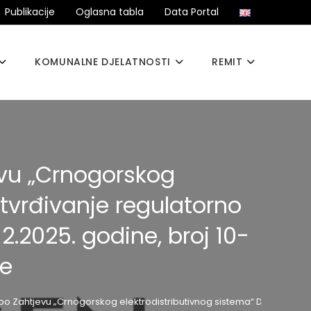
Publikacije
Oglasna tabla
Data Portal
KOMUNALNE DJELATNOSTI
REMIT
evu „Crnogorskog
tvrđivanje regulatorno
12.2025. godine, broj 10-
ne
po Zahtjevu „Crnogorskog elektrodistributivnog sistema“ DOO Podgorica