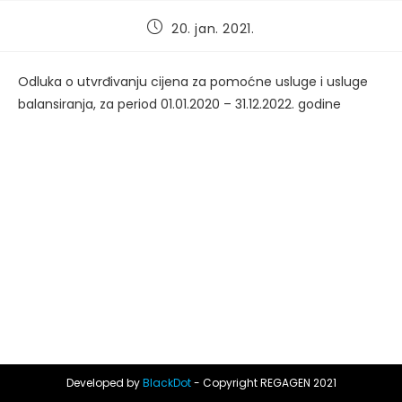
Post
20. jan. 2021.
published:
Odluka o utvrđivanju cijena za pomoćne usluge i usluge
balansiranja, za period 01.01.2020 – 31.12.2022. godine
Developed by
BlackDot
- Copyright REGAGEN 2021