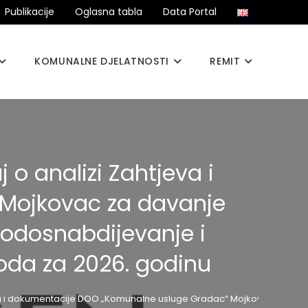
Publikacije
Oglasna tabla
Data Portal
KOMUNALNE DJELATNOSTI
REMIT
 o analizi Zahtjeva i
Mojkovac za davanje
vodosnabdijevanje i
oda za 2026. godinu
tjeva i dokumentacije DOO „Komunalne usluge Gradac“ Mojkovac za da