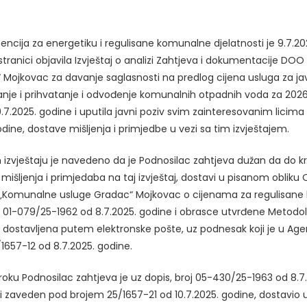
ncija za energetiku i regulisane komunalne djelatnosti je 9.7.20
 stranici objavila Izvještaj o analizi Zahtjeva i dokumentacije D
 Mojkovac za davanje saglasnosti na predlog cijena usluga za j
nje i prihvatanje i odvođenje komunalnih otpadnih voda za 2026.
.7.2025. godine i uputila javni poziv svim zainteresovanim licima
odine, dostave mišljenja i primjedbe u vezi sa tim izvještajem.
zvještaju je navedeno da je Podnosilac zahtjeva dužan da do kra
 mišljenja i primjedaba na taj izvještaj, dostavi u pisanom oblik
 „Komunalne usluge Gradac“ Mojkovac o cijenama za regulisan
oj 01-079/25-1962 od 8.7.2025. godine i obrasce utvrđene Metodol
dostavljena putem elektronske pošte, uz podnesak koji je u Age
1657-12 od 8.7.2025. godine.
oku Podnosilac zahtjeva je uz dopis, broj 05-430/25-1963 od 8.7.
iji zaveden pod brojem 25/1657-21 od 10.7.2025. godine, dostavio