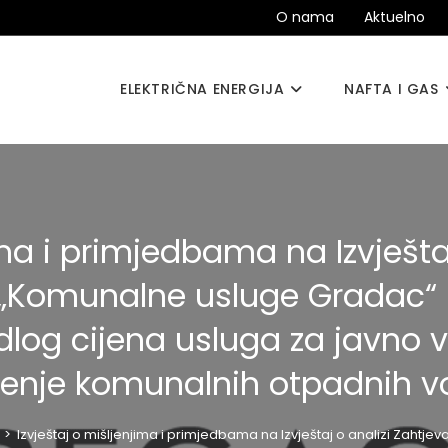
O nama
Aktuelno
ELEKTRIČNA ENERGIJA
NAFTA I GAS
ima i primjedbama na Izvještaj
„Komunalne usluge Gradac“ 
dlog cijena usluga za javno 
đenje komunalnih otpadnih v
>
Izvještaj o mišljenjima i primjedbama na Izvještaj o analizi Zah