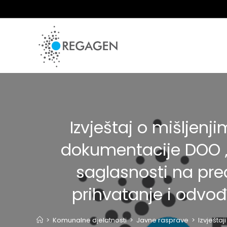
Skip
to
content
Izvještaj o mišljenj
dokumentacije DOO 
saglasnosti na pre
prihvatanje i odvo
>
Komunalne djelatnosti
>
Javne rasprave
>
Izvještaji