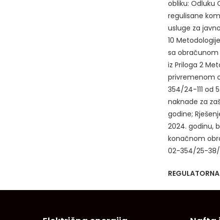
obliku: Odluku
regulisane komu
usluge za javn
10 Metodologij
sa obračunom re
iz Priloga 2 Met
privremenom ob
354/24-111 od 
naknade za zašt
godine; Rješen
2024. godinu, b
konačnom obrač
02-354/25-38/3
REGULATORNA 