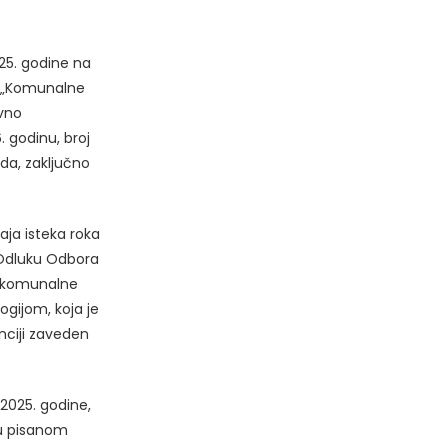
25. godine na
OO „Komunalne
avno
 godinu, broj
 da, zaključno
ja isteka roka
u Odluku Odbora
e komunalne
ogijom, koja je
nciji zaveden
2025. godine,
 u pisanom