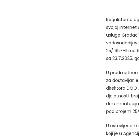
Regulatorna age
svojoj internet
usluge Gradac“
vodosnabdijeva
25/1657-15 od 9
sa 23.7.2025. g
U predmetnom i
za dostavljanje
direktora DOO
djelatnosti, br
dokumentacija 
pod brojem 25/
U ostavljenom r
koji je u Agenc