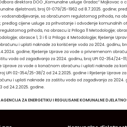
 Odbora direktora DOO „Komunalne usluge Gradac“ Mojkovac o 
nalne djelatnosti, broj 01-079/25-1962 od 8.7.2025. godine; pred
o vodosnabdijevanje, sa obračunom regulatornog prihoda, na obr
e; predlog cijene usluge za prihvatanje i odvođenje komunalnih o
gulatornog prihoda, na obrascu iz Priloga 11 Metodologije; obrasc
odologije; obrasce 1, 3 i 6 iz Priloga 4 Metodologije; Rješenje Upr
računu i uplati naknade za korišćenje voda za 2024. godinu, bro
5.4.2024. godine; Rješenje Uprave za vode o privremenom obračun
itu voda od zagađivanja za 2024. godinu, broj UPI 02-354/24-111
je Uprave za vode o konačnom obračunu i uplati naknade za kor
roj UPI 02-354/25-38/2 od 24.2.2025. godine i Rješenje Uprave z
unu i uplati naknade za zaštitu voda od zagađivanja za 2024. go
 od 24.2.2025. godine.
AGENCIJA ZA ENERGETIKU I REGULISANE KOMUNALNE DJELATNO