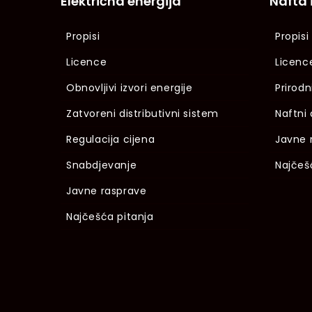
Električna energija
Nafta 
Propisi
Propisi
Licence
Licenc
Obnovljivi izvori energije
Prirodn
Zatvoreni distributivni sistem
Naftni 
Regulacija cijena
Javne 
Snabdjevanje
Najčeš
Javne rasprave
Najčešća pitanja