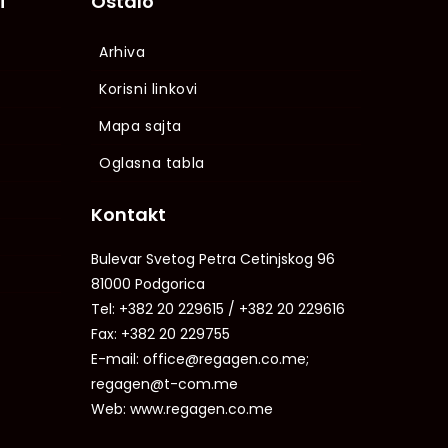
i
Ostalo
Arhiva
Korisni linkovi
Mapa sajta
Oglasna tabla
Kontakt
Bulevar Svetog Petra Cetinjskog 96
81000 Podgorica
Tel: +382 20 229615 / +382 20 229616
Fax: +382 20 229755
E-mail: office@regagen.co.me;
regagen@t-com.me
Web: www.regagen.co.me