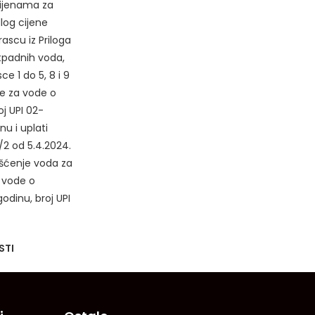
cijenama za
log cijene
ascu iz Priloga
tpadnih voda,
e 1 do 5, 8 i 9
ave za vode o
j UPI 02-
u i uplati
/2 od 5.4.2024.
išćenje voda za
a vode o
dinu, broj UPI
STI