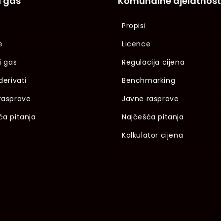
i gas
Komunalne djelatnost
Propisi
e
Licence
i gas
Regulacija cijena
derivati
Benchmarking
rasprave
Javne rasprave
ća pitanja
Najčešća pitanja
Kalkulator cijena