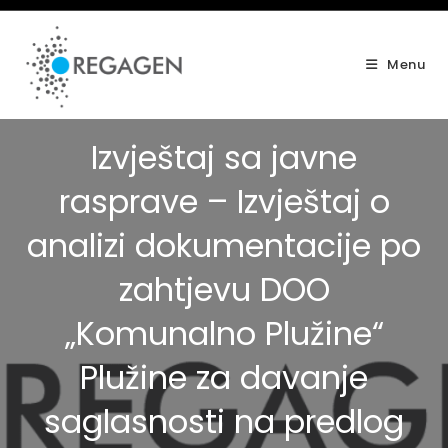
Skip
to
content
Menu
Izvještaj sa javne
rasprave – Izvještaj o
analizi dokumentacije po
zahtjevu DOO
„Komunalno Plužine“
Plužine za davanje
saglasnosti na predlog