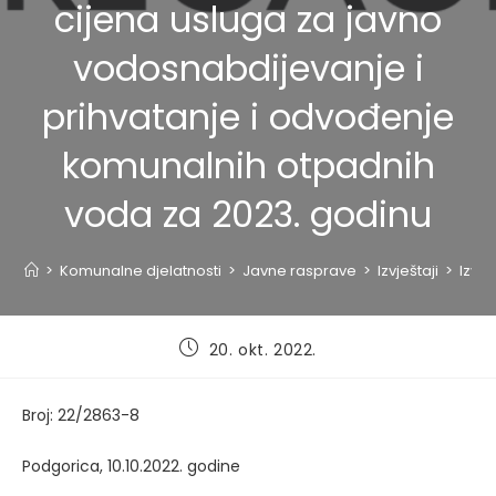
cijena usluga za javno
vodosnabdijevanje i
prihvatanje i odvođenje
komunalnih otpadnih
voda za 2023. godinu
>
Komunalne djelatnosti
>
Javne rasprave
>
Izvještaji
>
Izvj
Post
20. okt. 2022.
published:
Broj: 22/2863-8
Podgorica, 10.10.2022. godine