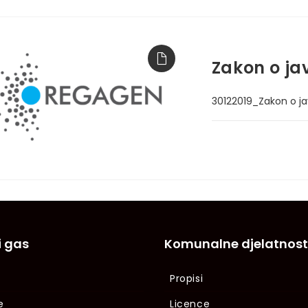
Zakon o j
30122019_Zakon o 
i gas
Komunalne djelatnost
Propisi
e
Licence