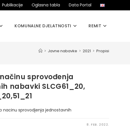
Publikacije
Oglasna tabla
Data Portal
KOMUNALNE DJELATNOSTI
REMIT
>
Javne nabavke
>
2021
>
Propisi
o načinu sprovođenja
ih nabavki SLCG61_20,
20,51_21
o nacinu sprovodjenja jednostavnih
8. FEB. 2022.