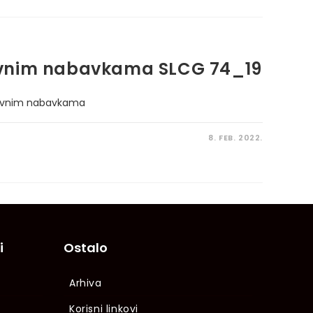
avnim nabavkama SLCG 74_19
javnim nabavkama
8. FEB. 2022.
i
Ostalo
Arhiva
Korisni linkovi