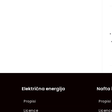
Električna energija
Nafta 
Propisi
Propisi
Licence
Licenc