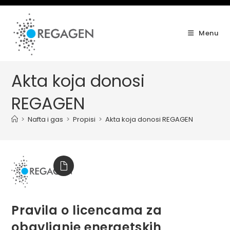
Skip
to
content
Menu
Akta koja donosi
REGAGEN
>
Nafta i gas
>
Propisi
>
Akta koja donosi REGAGEN
Pravila o licencama za
obavljanje energetskih