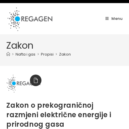
Skip
to
content
Menu
Zakon
>
Nafta i gas
>
Propisi
>
Zakon
Zakon o prekograničnoj
razmjeni električne energije i
prirodnog gasa