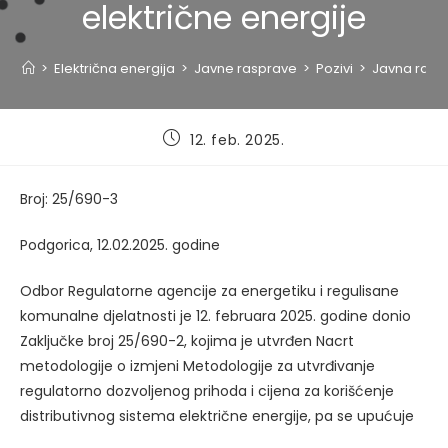
električne energije
>
Električna energija
>
Javne rasprave
>
Pozivi
>
Javna raspr
Post
12. feb. 2025.
published:
Broj: 25/690-3
Podgorica, 12.02.2025. godine
Odbor Regulatorne agencije za energetiku i regulisane
komunalne djelatnosti je 12. februara 2025. godine donio
Zaključke broj 25/690-2, kojima je utvrđen Nacrt
metodologije o izmjeni Metodologije za utvrđivanje
regulatorno dozvoljenog prihoda i cijena za korišćenje
distributivnog sistema električne energije, pa se upućuje