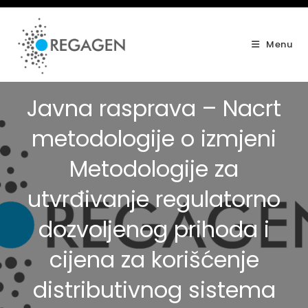
Skip
to
content
Menu
Javna rasprava – Nacrt
metodologije o izmjeni
Metodologije za
utvrđivanje regulatorno
dozvoljenog prihoda i
cijena za korišćenje
distributivnog sistema