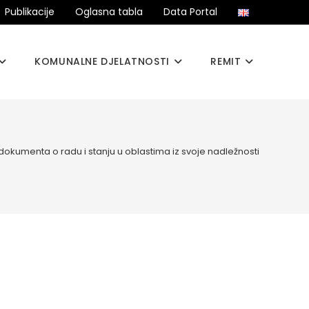
Publikacije
Oglasna tabla
Data Portal
KOMUNALNE DJELATNOSTI
REMIT
a dokumenta o radu i stanju u oblastima iz svoje nadležnosti