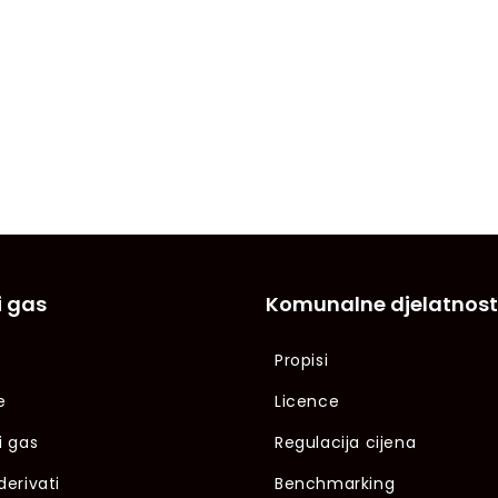
i gas
Komunalne djelatnost
Propisi
e
Licence
i gas
Regulacija cijena
derivati
Benchmarking