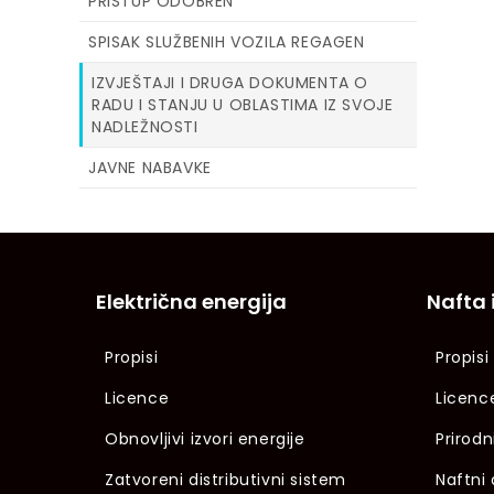
PRISTUP ODOBREN
SPISAK SLUŽBENIH VOZILA REGAGEN
IZVJEŠTAJI I DRUGA DOKUMENTA O
RADU I STANJU U OBLASTIMA IZ SVOJE
NADLEŽNOSTI
JAVNE NABAVKE
Električna energija
Nafta 
Propisi
Propisi
Licence
Licenc
Obnovljivi izvori energije
Prirodn
Zatvoreni distributivni sistem
Naftni 