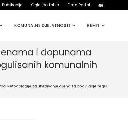
Publikacije
Oglasna tabla
Data Portal
KOMUNALNE DJELATNOSTI
REMIT
izmjenama i dopunama
regulisanih komunalnih
a Metodologije za utvrđivanje cijena za obavljanje regulisanih komu