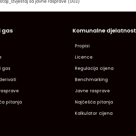
taji_Izvjestaj sa javne rasprave (003)
i gas
Komunalne djelatnost
Propisi
e
Licence
i gas
Regulacija cijena
derivati
Benchmarking
rasprave
Javne rasprave
ća pitanja
Najčešća pitanja
Kalkulator cijena