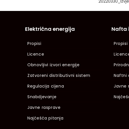
20220330_Izvjes
Električna energija
Nafta 
Propisi
Propisi
Licence
Licenc
Obnovljivi izvori energije
Prirodn
Zatvoreni distributivni sistem
Naftni 
Regulacija cijena
Javne 
Snabdjevanje
Najčeš
Javne rasprave
Najčešća pitanja