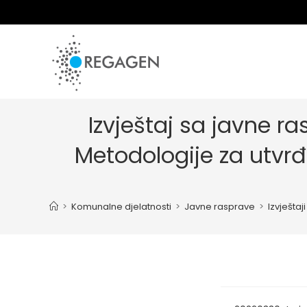
Skip
to
content
Izvještaj sa javne 
Metodologije za utvrđ
>
Komunalne djelatnosti
>
Javne rasprave
>
Izvještaji