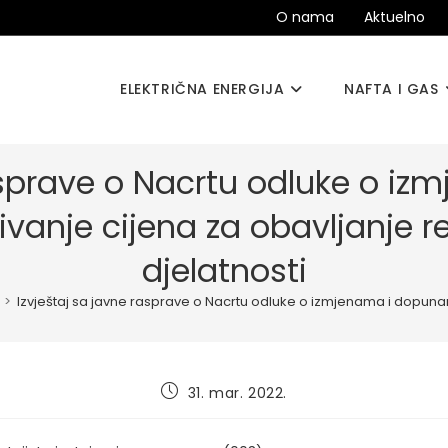
O nama
Aktuelno
ELEKTRIČNA ENERGIJA
NAFTA I GAS
rasprave o Nacrtu odluke o 
ivanje cijena za obavljanje 
djelatnosti
>
Izvještaj sa javne rasprave o Nacrtu odluke o izmjenama i dopunam
Post
31. mar. 2022.
published: