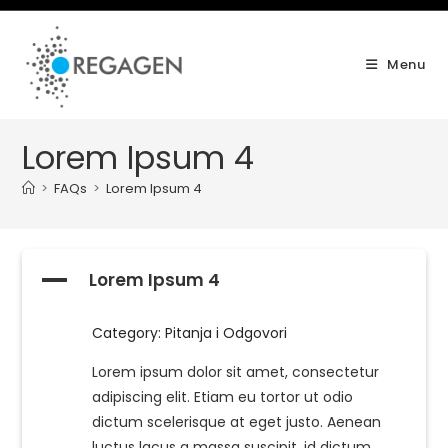
Skip
to
content
Menu
Lorem Ipsum 4
>
FAQs
>
Lorem Ipsum 4
A
Lorem Ipsum 4
Category: Pitanja i Odgovori
Lorem ipsum dolor sit amet, consectetur
adipiscing elit. Etiam eu tortor ut odio
dictum scelerisque at eget justo. Aenean
luctus lacus a massa suscipit, id dictum