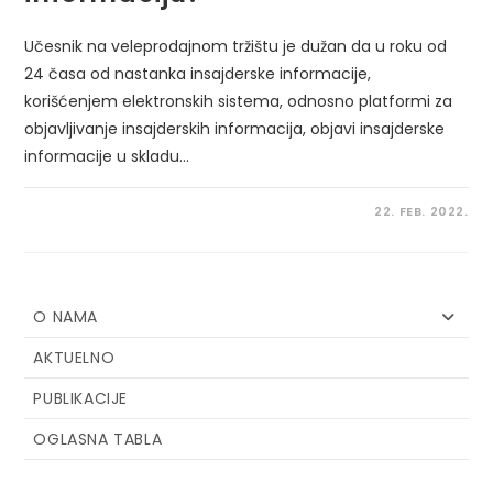
Učesnik na veleprodajnom tržištu je dužan da u roku od
24 časa od nastanka insajderske informacije,
korišćenjem elektronskih sistema, odnosno platformi za
objavljivanje insajderskih informacija, objavi insajderske
informacije u skladu…
22. FEB. 2022.
O NAMA
AKTUELNO
PUBLIKACIJE
OGLASNA TABLA