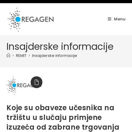
Skip
to
content
Menu
Insajderske informacije
>
REMIT
>
Insajderske informacije
Koje su obaveze učesnika na
tržištu u slučaju primjene
izuzeća od zabrane trgovanja