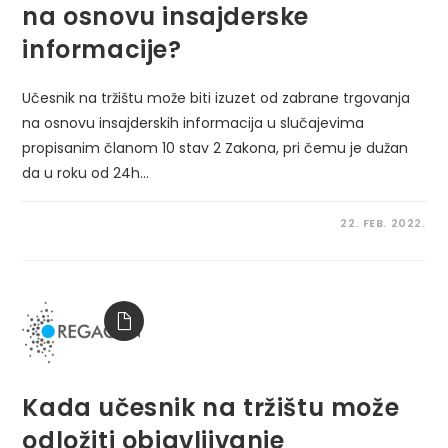
na osnovu insajderske
informacije?
Učesnik na tržištu može biti izuzet od zabrane trgovanja
na osnovu insajderskih informacija u slučajevima
propisanim članom 10 stav 2 Zakona, pri čemu je dužan
da u roku od 24h…
22. FEB. 2022.
Kada učesnik na tržištu može
odložiti objavljivanje